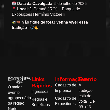
Data da Cavalgada:
5 de julho de 2025
Local:
Ji-Paraná (RO) – Parque de
Exposições Hermínio Victorelli
Não fique de fora! Venha viver essa
tradição!
Links
Informações
Evento
Cadastro de
A
Rápidos
O maior
Imprensa
tradição
Ingressos
evento
está de
agropecuário
Cadastro de
Regras e
volta! De
da região
Expositores
Benefícios
09
a
13
Norte.