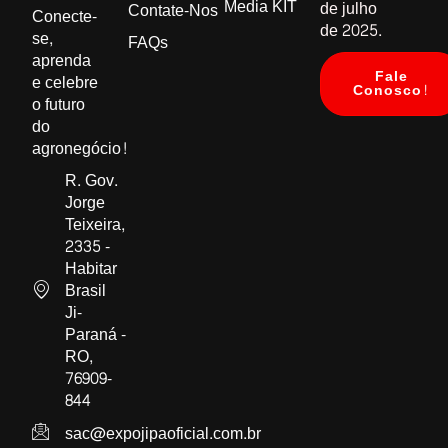
Media KIT
de julho
Contate-Nos
Conecte-
de
2025
.
se,
FAQs
aprenda
Fale
e celebre
Conosco!
o futuro
do
agronegócio!
R. Gov.
Jorge
Teixeira,
2335 -
Habitar
Brasil
Ji-
Paraná -
RO,
76909-
844
sac@expojipaoficial.com.br